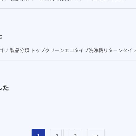
た
ゴリ 製品分類 トップクリーンエコタイプ洗浄機リタ－ンタイプ貯
した
1
2
3
→