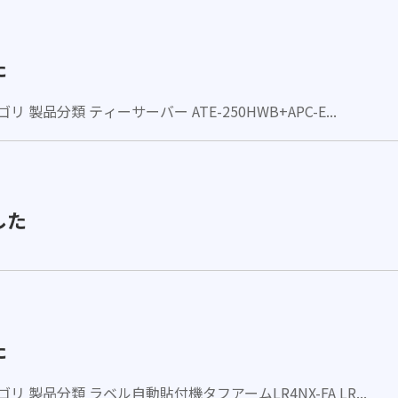
た
製品分類 ティーサーバー ATE-250HWB+APC-E...
した
た
 製品分類 ラベル自動貼付機タフアームLR4NX-FA LR...