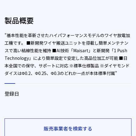
製品概要
"基本性能を革新させたハイパフォーマンスモデルのワイヤ放電加
工機です。 ■新開発ワイヤ搬送ユニットを搭載し簡単メンテナン
スで高い結線性能を維持 ■AI技術「Maisart」と新開発「1 Push
Technology」により簡単設定で安定した高品位加工が可能 ■日
本全国での保守、サポートに対応 ※標準仕様製品 ※ダイヤモンド
ダイスはΦ0.2、Φ0.25、Φ0.3のどれか一点が本体標準付属"
登録日
販売事業者を検索する