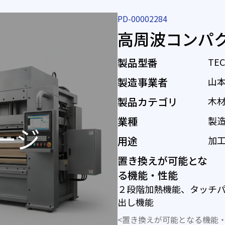
PD-00002284
高周波コンパ
製品型番
TE
製造事業者
山
製品カテゴリ
木
業種
製
用途
加
置き換えが可能とな
る機能・性能
２段階加熱機能、タッチ
出し機能
<置き換えが可能となる機能・