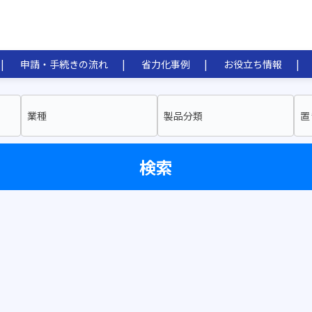
申請・手続きの流れ
省力化事例
お役立ち情報
業種
製品分類
置
検索