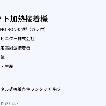
クト加熱接着機
CNOIRON-04型（ガン付）
本ビニター株式会社
材用高周波接着機
造業
工・生産
パネル式接着条件ワンタッチ呼び
性能とは>