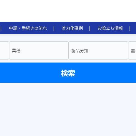
申請・手続きの流れ
省力化事例
お役立ち情報
業種
製品分類
置
検索