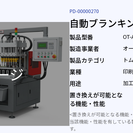
PD-00000270
自動ブランキ
製品型番
OT-
製造事業者
オ
製品カテゴリ
ト
業種
印刷
用途
加工
置き換えが可能とな
る機能・性能
<置き換えが可能となる機能・
当該機能・性能を有している
す。