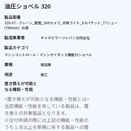
油圧ショベル 320
製品型番
320-07 - クレーン_配管_360カメラ_点検ライト_0.8バケット_T7シュー
(700mm）仕様
製造事業者
キャタピラージャパン合同会社
製品カテゴリ
マシンコントロール・マシンガイダンス機能付ショベル
業種
建設業
用途
施工
置き換えが可能と
なる機能・性能
<置き換えが可能となる機能・性能とは>
当該機能・性能を有している製品は、置
き換えの対象製品となります。
※交付申請の際には上記の機能・性能の
うち１点以上を新規に有する製品への置