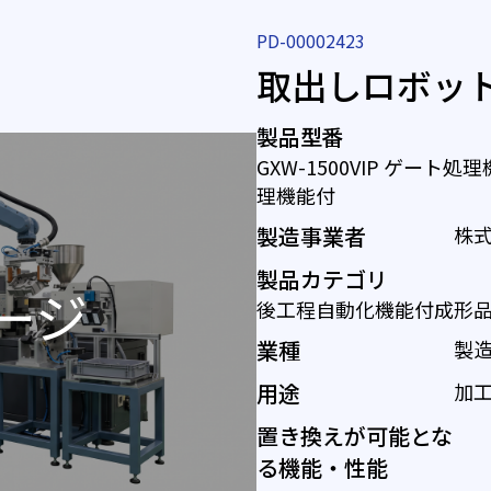
PD-00002423
取出しロボッ
製品型番
GXW-1500VIP ゲート処理
理機能付
製造事業者
株
製品カテゴリ
後工程自動化機能付成形
業種
製
用途
加
置き換えが可能とな
る機能・性能