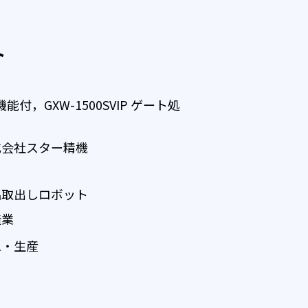
ト
機能付，GXW-1500SVIP ゲート処
式会社スター精機
品取出しロボット
造業
工・生産