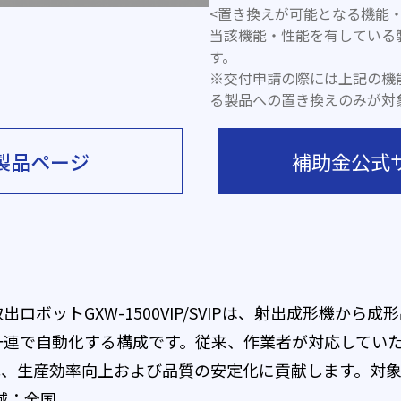
<置き換えが可能となる機能・
当該機能・性能を有している
す。
※交付申請の際には上記の機
る製品への置き換えのみが対
製品ページ
補助金公式
ロボットGXW-1500VIP/SVIPは、射出成形機から
一連で自動化する構成です。従来、作業者が対応してい
生産効率向上および品質の安定化に貢献します。対象射出成
域：全国。