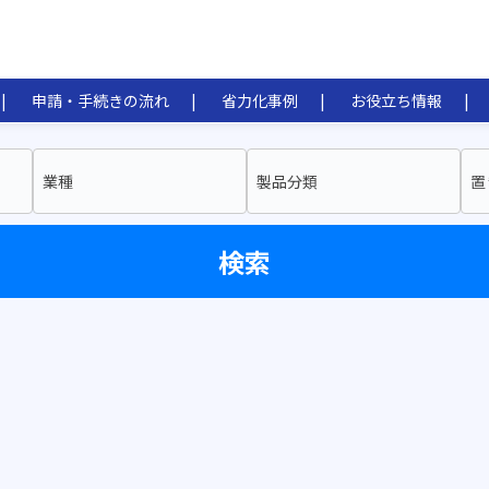
申請・手続きの流れ
省力化事例
お役立ち情報
業種
製品分類
置
検索