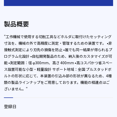
製品概要
"工作機械で使用する切削工具などホルダに取付けたセッティング
寸法を、機械の外で高精度に測定・管理するための装置です。 •非
接触式測定により刃先の損傷を防止 •誰でも同一結果が得られるプ
ログラム化設計 •自社開発製品のため、納入後のカスタマイズが可
能 •測定範囲：径 φ300mm、高さ 400mm •高コスパかつ省スペー
ス設置可能な小型・軽量設計 サポート地域：全国 プルスタッドボ
ルトの形状に応じて、本装置の引込み部の形状が異なるため、4種
類の製品ラインナップをご用意しております。機能の相違点はご
ざいません。"
登録日