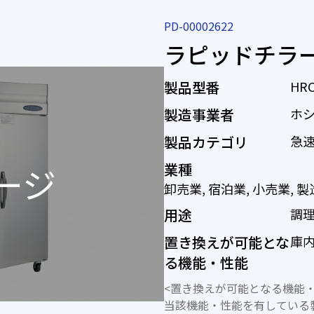
PD-00002622
ラピッドチラ
製品型番
HRC
製造事業者
ホ
製品カテゴリ
急
業種
卸売業, 宿泊業, 小売業, 
用途
調
置き換えが可能とな
庫
る機能・性能
<置き換えが可能となる機能・
当該機能・性能を有している