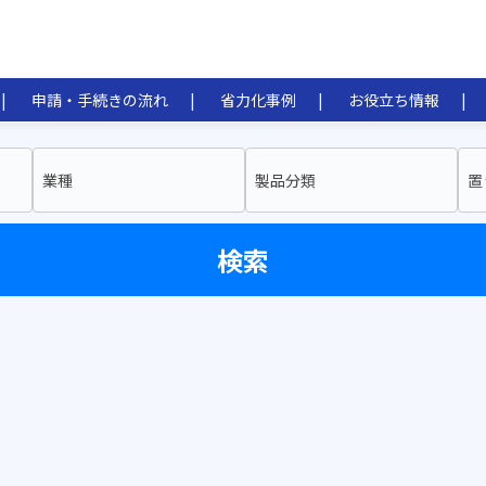
申請・手続きの流れ
省力化事例
お役立ち情報
業種
製品分類
置
検索