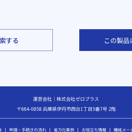
索する
この製品
運営会社｜株式会社ゼロプラス
〒664-0858
兵庫県伊丹市西台1丁目5番7号 2階
は
|
申請・手続きの流れ
|
省力化事例
|
お役立ち情報
|
機械メー