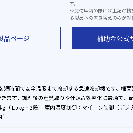
す。
※交付申請の際には上記の機
る製品への置き換えのみが対
製品ページ
補助金公式
材を短時間で安全温度まで冷却する急速冷却機です。細菌
できます。調理後の粗熱取りや仕込み効率化に最適で、
g（1.5kg×2段） 庫内温度制御：マイコン制御（デジ
国"