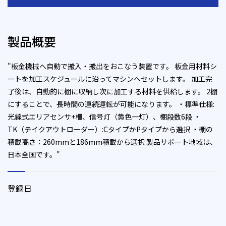
製品概要
"板金機械へ自動で搬入・搬出をおこなう装置です。 板金用材料シ
ートを加工スケジュールに沿ってマシンへセットします。 加工完
了後は、自動的に棚に収納し次に加工する材料を供給します。 2棚
にすることで、長時間の連続運転が可能になります。 ・標準仕様:
光線式エリアセンサ+柵、信号灯（黄色一灯）、棚段数6段 ・
TK（テイクアウトローダー）:CタイプかPタイプから選択 ・棚の
積載高さ：260mmと186mm積載から選択 製品サポート地域は、
日本全国です。"
登録日