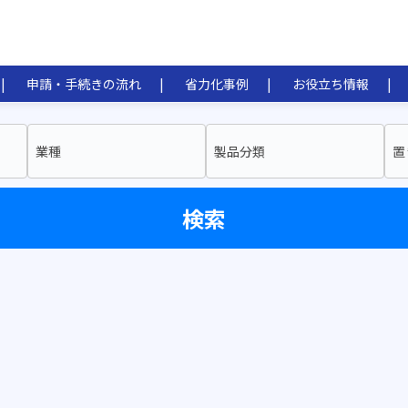
申請・手続きの流れ
省力化事例
お役立ち情報
業種
製品分類
置
検索