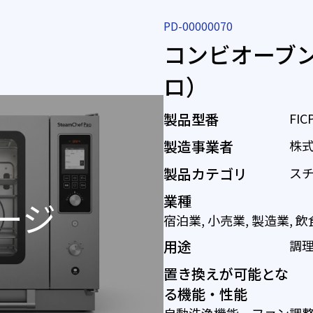
PD-00000070
コンビオーブン
ロ）
製品型番
FIC
製造事業者
株
製品カテゴリ
ス
業種
宿泊業, 小売業, 製造業,
用途
調
置き換えが可能とな
る機能・性能