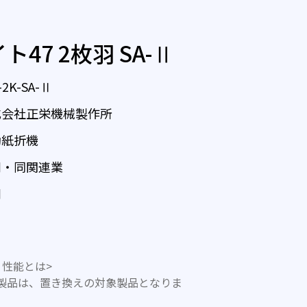
47 2枚羽 SA-Ⅱ
-2K-SA-Ⅱ
式会社正栄機械製作所
動紙折機
刷・同関連業
刷
性能とは>
製品は、置き換えの対象製品となりま