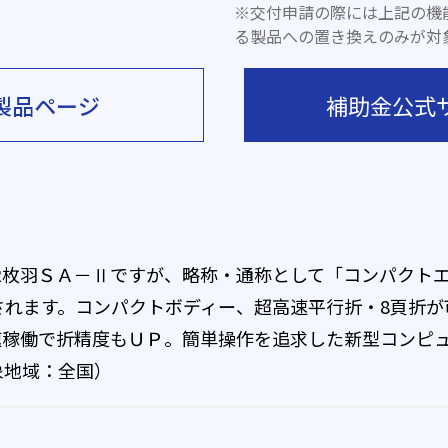
※交付申請の際には上記の機
る製品への置き換えのみが対
製品ページ
補助金公式
 2枚羽ＳＡ－Ⅱですが、略称・通称として「コンパクトエ
用されます。コンパクトボディー、超高速平行折・8頁折が
速稼働で折精度もＵＰ。簡単操作を追求した新型コンピ
象地域：全国）