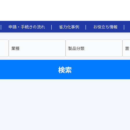
申請・手続きの流れ
省力化事例
お役立ち情報
業種
製品分類
置
検索