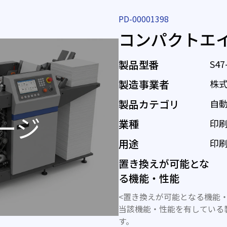
PD-00001398
コンパクトエイト
製品型番
S47
製造事業者
株
製品カテゴリ
自
業種
印
用途
印
置き換えが可能とな
る機能・性能
<置き換えが可能となる機能・
当該機能・性能を有している
す。