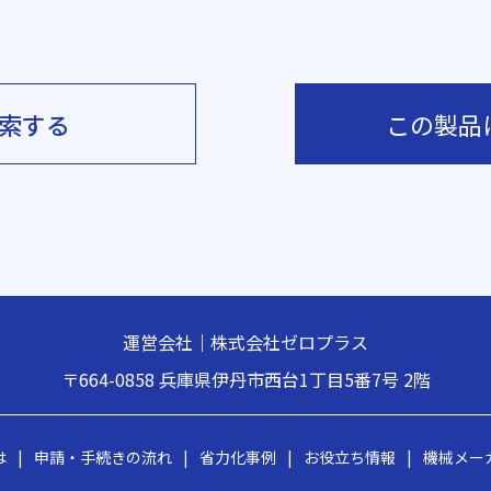
索する
この製品
運営会社｜株式会社ゼロプラス
〒664-0858
兵庫県伊丹市西台1丁目5番7号 2階
は
|
申請・手続きの流れ
|
省力化事例
|
お役立ち情報
|
機械メー